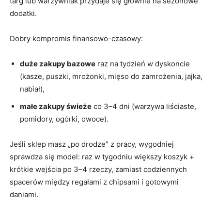
targ lub warzywniak przydaje się głównie na sezonowe
dodatki.
Dobry kompromis finansowo-czasowy:
duże zakupy bazowe
raz na tydzień w dyskoncie
(kasze, puszki, mrożonki, mięso do zamrożenia, jajka,
nabiał),
małe zakupy świeże
co 3–4 dni (warzywa liściaste,
pomidory, ogórki, owoce).
Jeśli sklep masz „po drodze” z pracy, wygodniej
sprawdza się model: raz w tygodniu większy koszyk +
krótkie wejścia po 3–4 rzeczy, zamiast codziennych
spacerów między regałami z chipsami i gotowymi
daniami.