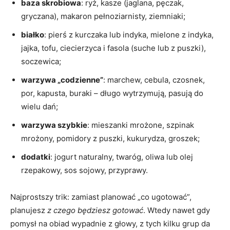
baza skrobiowa
: ryż, kasze (jaglana, pęczak,
gryczana), makaron pełnoziarnisty, ziemniaki;
białko
: pierś z kurczaka lub indyka, mielone z indyka,
jajka, tofu, ciecierzyca i fasola (suche lub z puszki),
soczewica;
warzywa „codzienne”
: marchew, cebula, czosnek,
por, kapusta, buraki – długo wytrzymują, pasują do
wielu dań;
warzywa szybkie
: mieszanki mrożone, szpinak
mrożony, pomidory z puszki, kukurydza, groszek;
dodatki
: jogurt naturalny, twaróg, oliwa lub olej
rzepakowy, sos sojowy, przyprawy.
Najprostszy trik: zamiast planować „co ugotować”,
planujesz
z czego będziesz gotować
. Wtedy nawet gdy
pomysł na obiad wypadnie z głowy, z tych kilku grup da