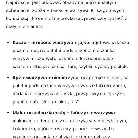
Najprościej jest budować obiady na jednym stałym
schemacie: zboże + białko + warzywa. Kilka gotowych
kombinacji, które można powtarzać przez cały tydzień z
małymi zmianami:
Kasza + mrożone warzywa + jajko
: ugotowana kasza
jęczmienna, na patelni podsmażona mieszanka
warzyw mrożonych, na końcu dorzucone jajko
sadzone albo jajecznica. Tani, szybki, sycący posiłek.
Ryż + warzywa + ciecierzyca
: ryż gotuje się sam, na
patelni podsmażane warzywa (świeże lub mrożone),
dodana ciecierzyca z puszki, przyprawy curry i łyżka
jogurtu naturalnego jako „sos”.
Makaron pełnoziarnisty + tuńczyk + warzywa
:
makaron, do tego puszka tuńczyka w sosie własnym,
kukurydza, ogórek kiszony, papryka – wszystko
wymieszane, polane oliwą i sokiem z cytryny.