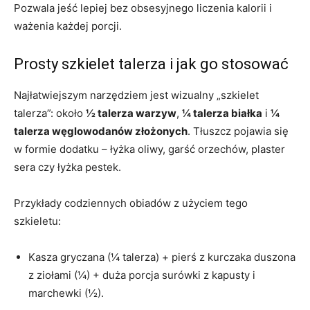
Pozwala jeść lepiej bez obsesyjnego liczenia kalorii i
ważenia każdej porcji.
Prosty szkielet talerza i jak go stosować
Najłatwiejszym narzędziem jest wizualny „szkielet
talerza”: około
½ talerza warzyw
,
¼ talerza białka
i
¼
talerza węglowodanów złożonych
. Tłuszcz pojawia się
w formie dodatku – łyżka oliwy, garść orzechów, plaster
sera czy łyżka pestek.
Przykłady codziennych obiadów z użyciem tego
szkieletu:
Kasza gryczana (¼ talerza) + pierś z kurczaka duszona
z ziołami (¼) + duża porcja surówki z kapusty i
marchewki (½).