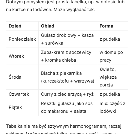
Dobrym pomysłem jest prosta tabelka, np. w notesie lub
na kartce na lodówce. Może wyglądać tak:
Dzień
Obiad
Forma
Gulasz drobiowy + kasza
Poniedziałek
z pudełka
+ surówka
Zupa-krem z soczewicy
w domu po
Wtorek
+ kromka chleba
pracy
świeżo,
Blacha z piekarnika
Środa
większa
(kurczak/tofu + warzywa)
porcja
Czwartek
Curry z ciecierzycą + ryż
z pudełka
Resztki gulaszu jako sos
mix: część z
Piątek
do makaronu + sałata
lodówki
Tabelka nie ma być sztywnym harmonogramem, raczej
szkicem. Można wpisać tylko „gulasz + coś”, „zupa +