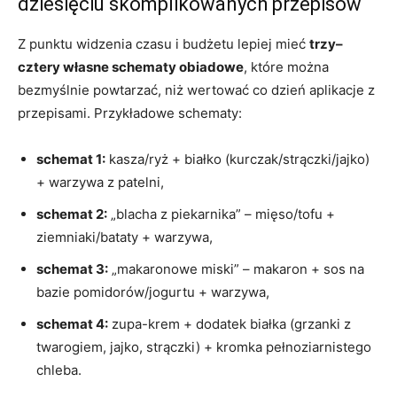
dziesięciu skomplikowanych przepisów
Z punktu widzenia czasu i budżetu lepiej mieć
trzy–
cztery własne schematy obiadowe
, które można
bezmyślnie powtarzać, niż wertować co dzień aplikacje z
przepisami. Przykładowe schematy:
schemat 1:
kasza/ryż + białko (kurczak/strączki/jajko)
+ warzywa z patelni,
schemat 2:
„blacha z piekarnika” – mięso/tofu +
ziemniaki/bataty + warzywa,
schemat 3:
„makaronowe miski” – makaron + sos na
bazie pomidorów/jogurtu + warzywa,
schemat 4:
zupa-krem + dodatek białka (grzanki z
twarogiem, jajko, strączki) + kromka pełnoziarnistego
chleba.