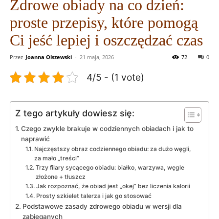
Zdrowe obiady na co dzień:
proste przepisy, które pomogą
Ci jeść lepiej i oszczędzać czas
Przez
Joanna Olszewski
-
21 maja, 2026
72
0
4/5 - (1 vote)
Z tego artykuły dowiesz się:
Czego zwykle brakuje w codziennych obiadach i jak to
naprawić
Najczęstszy obraz codziennego obiadu: za dużo węgli,
za mało „treści”
Trzy filary sycącego obiadu: białko, warzywa, węgle
złożone + tłuszcz
Jak rozpoznać, że obiad jest „okej” bez liczenia kalorii
Prosty szkielet talerza i jak go stosować
Podstawowe zasady zdrowego obiadu w wersji dla
zabieganych