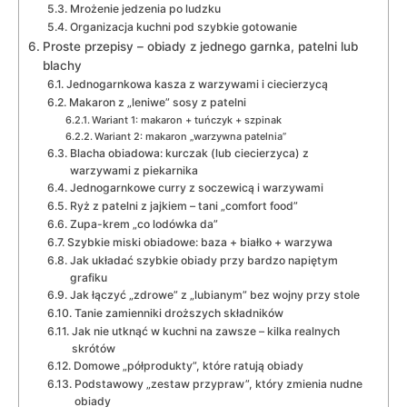
Mrożenie jedzenia po ludzku
Organizacja kuchni pod szybkie gotowanie
Proste przepisy – obiady z jednego garnka, patelni lub
blachy
Jednogarnkowa kasza z warzywami i ciecierzycą
Makaron z „leniwe” sosy z patelni
Wariant 1: makaron + tuńczyk + szpinak
Wariant 2: makaron „warzywna patelnia”
Blacha obiadowa: kurczak (lub ciecierzyca) z
warzywami z piekarnika
Jednogarnkowe curry z soczewicą i warzywami
Ryż z patelni z jajkiem – tani „comfort food”
Zupa-krem „co lodówka da”
Szybkie miski obiadowe: baza + białko + warzywa
Jak układać szybkie obiady przy bardzo napiętym
grafiku
Jak łączyć „zdrowe” z „lubianym” bez wojny przy stole
Tanie zamienniki droższych składników
Jak nie utknąć w kuchni na zawsze – kilka realnych
skrótów
Domowe „półprodukty”, które ratują obiady
Podstawowy „zestaw przypraw”, który zmienia nudne
obiady