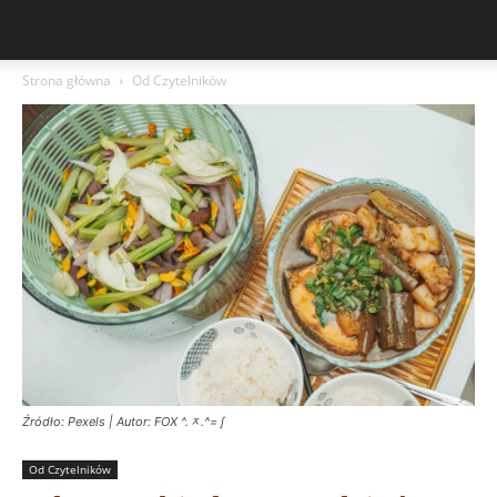
Strona główna
Od Czytelników
Źródło: Pexels | Autor: FOX ^.ᆽ.^= ∫
Od Czytelników