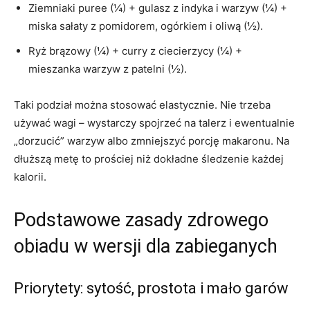
Ziemniaki puree (¼) + gulasz z indyka i warzyw (¼) +
miska sałaty z pomidorem, ogórkiem i oliwą (½).
Ryż brązowy (¼) + curry z ciecierzycy (¼) +
mieszanka warzyw z patelni (½).
Taki podział można stosować elastycznie. Nie trzeba
używać wagi – wystarczy spojrzeć na talerz i ewentualnie
„dorzucić” warzyw albo zmniejszyć porcję makaronu. Na
dłuższą metę to prościej niż dokładne śledzenie każdej
kalorii.
Podstawowe zasady zdrowego
obiadu w wersji dla zabieganych
Priorytety: sytość, prostota i mało garów