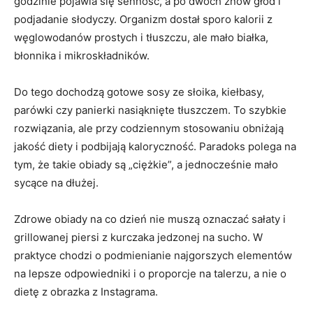
godzinie pojawia się senność, a po dwóch znów głód i
podjadanie słodyczy. Organizm dostał sporo kalorii z
węglowodanów prostych i tłuszczu, ale mało białka,
błonnika i mikroskładników.
Do tego dochodzą gotowe sosy ze słoika, kiełbasy,
parówki czy panierki nasiąknięte tłuszczem. To szybkie
rozwiązania, ale przy codziennym stosowaniu obniżają
jakość diety i podbijają kaloryczność. Paradoks polega na
tym, że takie obiady są „ciężkie”, a jednocześnie mało
sycące na dłużej.
Zdrowe obiady na co dzień nie muszą oznaczać sałaty i
grillowanej piersi z kurczaka jedzonej na sucho. W
praktyce chodzi o podmienianie najgorszych elementów
na lepsze odpowiedniki i o proporcje na talerzu, a nie o
dietę z obrazka z Instagrama.